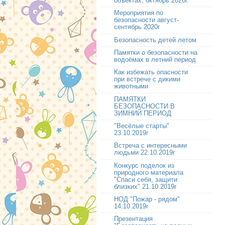
объектах, октябрь 2020г.
Мероприятия по
безопасности август-
сентябрь 2020г
Безопасность детей летом
Памятки о безопасности на
водоёмах в летний период
Как избежать опасности
при встрече с дикими
животными
ПАМЯТКИ
БЕЗОПАСНОСТИ В
ЗИМНИЙ ПЕРИОД
"Весёлые старты"
23.10.2019г
Встреча с интересными
людьми 22.10.2019г
Конкурс поделок из
природного материала
"Спаси себя, защити
близких" 21.10.2019г
НОД "Пожар - рядом"
14.10.2019г
Презентация