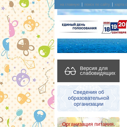
на главную
поиск по сайту
карта 
Версия для
слабовидящих
Сведения об
образовательной
организации
Организация питания.