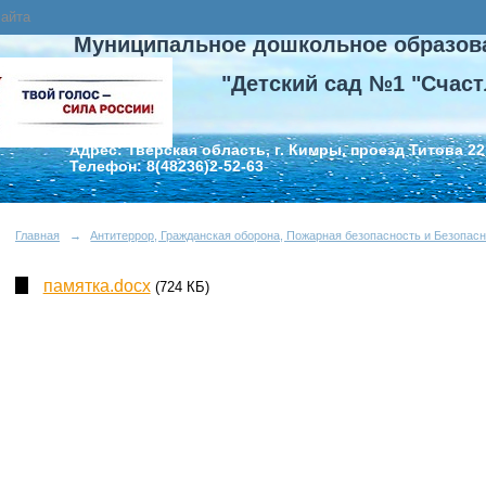
сайта
Муниципальное дошкольное образов
"Детский сад №1 "Счаст
Адрес: Тверская область, г. Кимры, проезд Титова 22
Телефон: 8(48236)2-52-63
Главная
→
Антитеррор, Гражданская оборона, Пожарная безопасность и Безопасн
памятка.docx
(724 КБ)