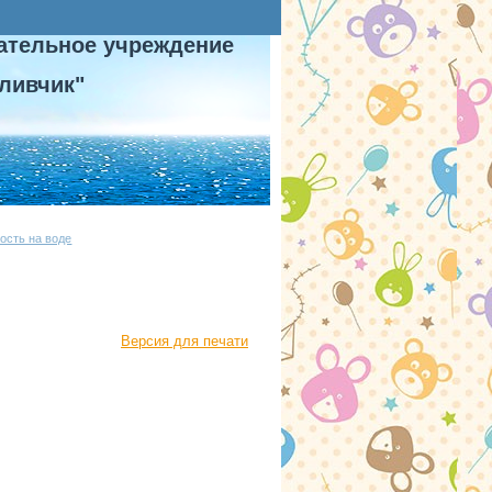
ательное учреждение
ливчик"
ость на воде
Версия для печати