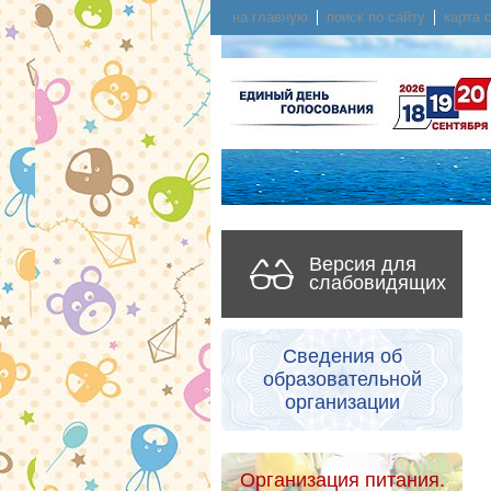
на главную
поиск по сайту
карта 
Версия для
слабовидящих
Сведения об
образовательной
организации
Организация питания.