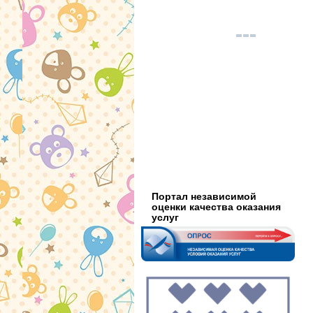
Портал независимой
оценки качества оказания
услуг