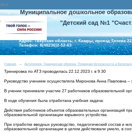
сайта
Муниципальное дошкольное образов
"Детский сад №1 "Счаст
Адрес: Тверская область, г. Кимры, проезд Титова 22
Телефон: 8(48236)2-52-63
Главная
→
Антитеррор, Гражданская оборона, Пожарная безопасность и Безопасн
Тренировка по АТЗ проводилась 22.12.2023 г. в 9.30
Руководство учением осуществляла Миронова Анна Павловна – 
В учении принимали участие 27 работников образовательной ор
В ходе обучения была отработана учебная задача:
Действия работников объектов образовательных организаций пр
образовательной организации взрывного устройства.
При отработке вводных руководство, педагогический состав и 
образовательной организации в целом действовали умело, в соо