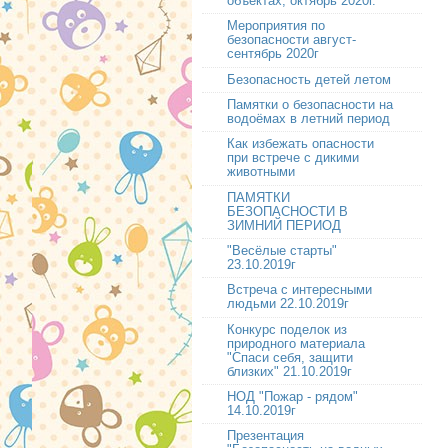
объектах, октябрь 2020г.
Мероприятия по
безопасности август-
сентябрь 2020г
Безопасность детей летом
Памятки о безопасности на
водоёмах в летний период
Как избежать опасности
при встрече с дикими
животными
ПАМЯТКИ
БЕЗОПАСНОСТИ В
ЗИМНИЙ ПЕРИОД
"Весёлые старты"
23.10.2019г
Встреча с интересными
людьми 22.10.2019г
Конкурс поделок из
природного материала
"Спаси себя, защити
близких" 21.10.2019г
НОД "Пожар - рядом"
14.10.2019г
Презентация