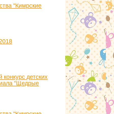
ства "Кимрские
 2018
 конкурс детских
риала "Щедрые
ства "Кимрские