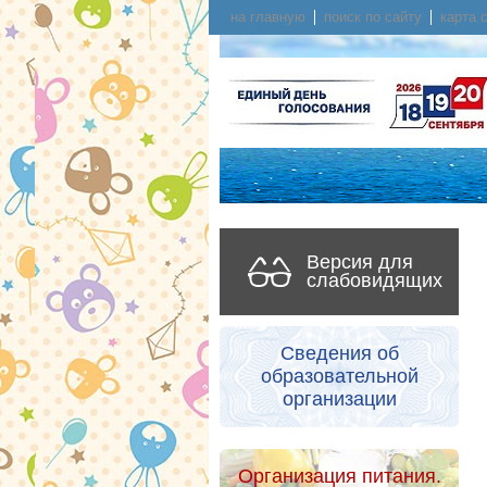
на главную
поиск по сайту
карта 
Версия для
слабовидящих
Сведения об
образовательной
организации
Организация питания.