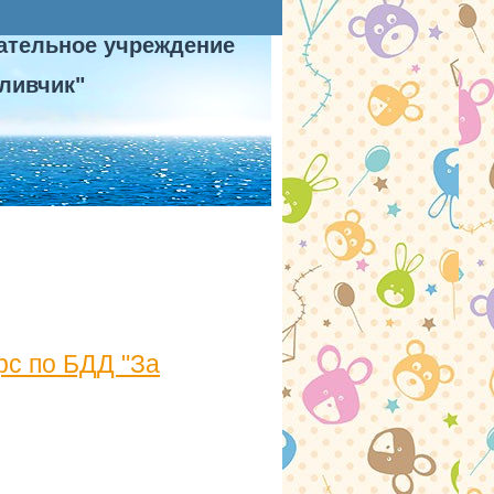
ательное учреждение
ливчик"
рс по БДД "За