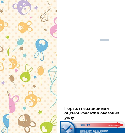
Портал независимой
оценки качества оказания
услуг