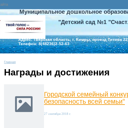
сайта
Муниципальное дошкольное образов
"Детский сад №1 "Счаст
Адрес: Тверская область, г. Кимры, проезд Титова 22
Телефон: 8(48236)2-52-63
Главная
Награды и достижения
Городской семейный конку
безопасность всей семьи"
27 сентября 2018 г.