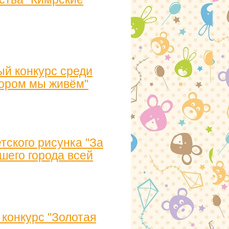
ый конкурс среди
тором мы живём"
тского рисунка "За
шего города всей
конкурс "Золотая