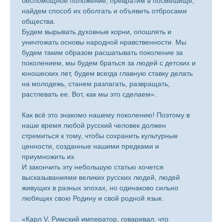
беспомощное положение, превратим в посмешище,
найдем способ их оболгать и объявить отбросами
общества.
Будем вырывать духовные корни, опошлять и
уничтожать основы народной нравственности. Мы
будем таким образом расшатывать поколение за
поколением, мы будем браться за людей с детских и
юношеских лет, будем всегда главную ставку делать
на молодежь, станем разлагать, развращать,
растлевать ее. Вот, как мы это сделаем».
Как всё это знакомо нашему поколению! Поэтому в
наше время любой русский человек должен
стремиться к тому, чтобы сохранить культурные
ценности, созданные нашими предками и
приумножить их
И закончить эту небольшую статью хочется
высказываниями великих русских людей, людей
живущих в разных эпохах, но одинаково сильно
любящих свою Родину и свой родной язык.
«Карл V, Римский император, говаривал, что