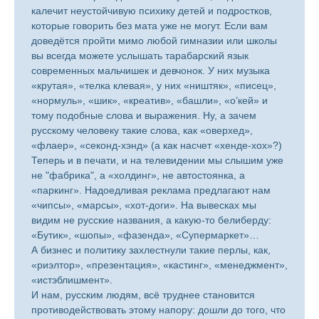
калечит неустойчивую психику детей и подростков,
которые говорить без мата уже не могут. Если вам
доведётся пройти мимо любой гимназии или школы
вы всегда можете услышать тарабарский язык
современных мальчишек и девчонок. У них музыка
«крутая», «телка клевая», у них «ништяк», «писец»,
«нормуль», «шик», «креатив», «башли», «о’кей» и
тому подобные слова и выражения. Ну, а зачем
русскому человеку такие слова, как «оверхед»,
«флаер», «секонд-хэнд» (а как насчет «хенде-хох»?)
Теперь и в печати, и на телевидении мы слышим уже
не "фабрика", а «холдинг», не автостоянка, а
«паркинг». Надоедливая реклама предлагают нам
«чипсы», «марсы», «хот-доги». На вывесках мы
видим не русские названия, а какую-то белиберду:
«Бутик», «шопы», «фазенда», «Супермаркет»…
А бизнес и политику захлестнули такие перлы, как,
«риэлтор», «презентация», «кастинг», «менеджмент»,
«истэблишмент».
И нам, русским людям, всё труднее становится
противодействовать этому напору: дошли до того, что