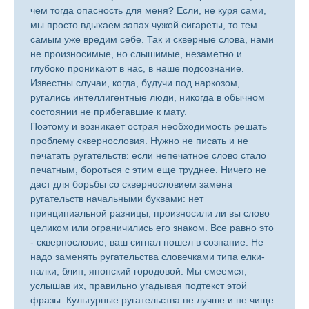
чем тогда опасность для меня? Если, не куря сами,
мы просто вдыхаем запах чужой сигареты, то тем
самым уже вредим себе. Так и скверные слова, нами
не произносимые, но слышимые, незаметно и
глубоко проникают в нас, в наше подсознание.
Известны случаи, когда, будучи под наркозом,
ругались интеллигентные люди, никогда в обычном
состоянии не прибегавшие к мату.
Поэтому и возникает острая необходимость решать
проблему сквернословия. Нужно не писать и не
печатать ругательств: если непечатное слово стало
печатным, бороться с этим еще труднее. Ничего не
даст для борьбы со сквернословием замена
ругательств начальными буквами: нет
принципиальной разницы, произносили ли вы слово
целиком или ограничились его знаком. Все равно это
- сквернословие, ваш сигнал пошел в сознание. Не
надо заменять ругательства словечками типа елки-
палки, блин, японский городовой. Мы смеемся,
услышав их, правильно угадывая подтекст этой
фразы. Культурные ругательства не лучше и не чище