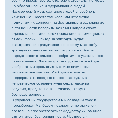
все, что имеем, все золото, всю материальную мощь
на оболванивание и одурачивание людей.
Человеческий мозг, сознание людей способно к
изменению. Посеяв там хаос, мы незаметно
подменим их ценности на фальшивые и заставим их
в эти ценности поверить. Как? Мы найдем своих
единомышленников, своих союзников и помощников в
самой России. Эпизод за эпизодом будет
разыгрываться грандиозная по своему масштабу
трагедия гибели самого непокорного на Земле
народа, окончательного, необратимого угасания его
самосознания. Литература, театр, кино – все будет
изображать и прославлять самые низменные
человеческие чувства. Мы будем всячески
поддерживать всех, кто станет насаждать в
человеческое сознание культ секса, насилия,
садизма, предательства – словом, всякую
безнравственность.
В управлении государством мы создадим хаос и
неразбериху. Мы будем незаметно, но активно и
постоянно способствовать самодурству чиновников,
взяточников, беспринципности. Честность и