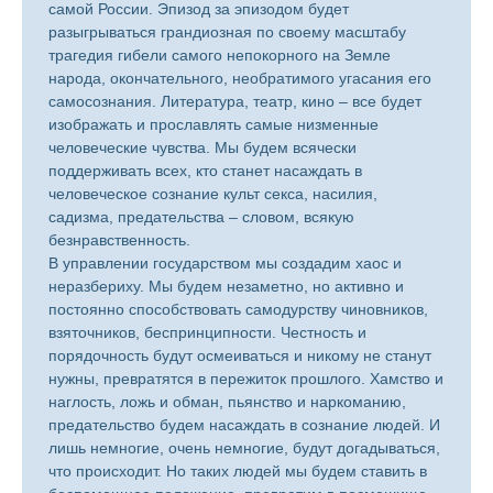
самой России. Эпизод за эпизодом будет
разыгрываться грандиозная по своему масштабу
трагедия гибели самого непокорного на Земле
народа, окончательного, необратимого угасания его
самосознания. Литература, театр, кино – все будет
изображать и прославлять самые низменные
человеческие чувства. Мы будем всячески
поддерживать всех, кто станет насаждать в
человеческое сознание культ секса, насилия,
садизма, предательства – словом, всякую
безнравственность.
В управлении государством мы создадим хаос и
неразбериху. Мы будем незаметно, но активно и
постоянно способствовать самодурству чиновников,
взяточников, беспринципности. Честность и
порядочность будут осмеиваться и никому не станут
нужны, превратятся в пережиток прошлого. Хамство и
наглость, ложь и обман, пьянство и наркоманию,
предательство будем насаждать в сознание людей. И
лишь немногие, очень немногие, будут догадываться,
что происходит. Но таких людей мы будем ставить в