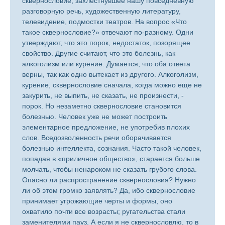
сквернословие, захлестнувшее нашу повседневную
разговорную речь, художественную литературу,
телевидение, подмостки театров. На вопрос «Что
такое сквернословие?» отвечают по-разному. Одни
утверждают, что это порок, недостаток, позорящее
свойство. Другие считают, что это болезнь, как
алкоголизм или курение. Думается, что оба ответа
верны, так как одно вытекает из другого. Алкоголизм,
курение, сквернословие сначала, когда можно еще не
закурить, не выпить, не сказать, не произнести, -
порок. Но незаметно сквернословие становится
болезнью. Человек уже не может построить
элементарное предложение, не употребив плохих
слов. Вседозволенность речи оборачивается
болезнью интеллекта, сознания. Часто такой человек,
попадая в «приличное общество», старается больше
молчать, чтобы ненароком не сказать грубого слова.
Опасно ли распространение сквернословия? Нужно
ли об этом громко заявлять? Да, ибо сквернословие
принимает угрожающие черты и формы, оно
охватило почти все возрасты; ругательства стали
заменителями пауз. А если я не сквернословлю, то в