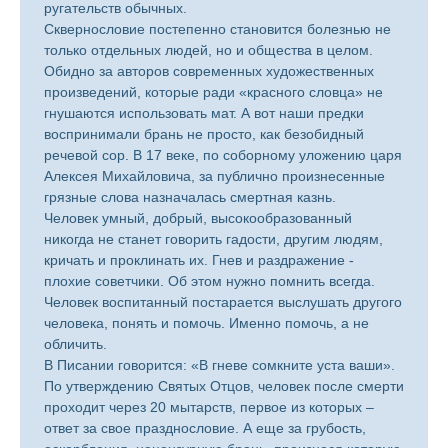
ругательств обычных.
Сквернословие постепенно становится болезнью не
только отдельных людей, но и общества в целом.
Обидно за авторов современных художественных
произведений, которые ради «красного словца» не
гнушаются использовать мат. А вот наши предки
воспринимали брань не просто, как безобидный
речевой сор. В 17 веке, по соборному уложению царя
Алексея Михайловича, за публично произнесенные
грязные слова назначалась смертная казнь.
Человек умный, добрый, высокообразованный
никогда не станет говорить гадости, другим людям,
кричать и проклинать их. Гнев и раздражение -
плохие советчики. Об этом нужно помнить всегда.
Человек воспитанный постарается выслушать другого
человека, понять и помочь. Именно помочь, а не
обличить.
В Писании говорится: «В гневе сомкните уста ваши».
По утверждению Святых Отцов, человек после смерти
проходит через 20 мытарств, первое из которых –
ответ за свое празднословие. А еще за грубость,