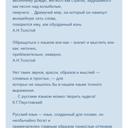
весеннему дождю, меткого как стрелы, задушевного
как песня над колыбелью,
певучего… Дремучий мир, на который он накинул
волшебную сеть слова,
покорился ему, как обузданный конь.
А.Н.Толстой
Обращаться с языком кое-как – значит и мыслить кое-
как: неточно,
приблизительно, неверно.
А.Н.Толстой
Нет таких звуков, красок, образов и мыслей —
сложных и простых, — для
которых не нашлось бы в нашем языке точного
выражения.
… С русским языком можно творить чудеса!
К.Г.Паустовский
Русский язык — язык, созданный для поэзии, он
необычайно богат и
примечателен главным образом тонкостью оттенков.