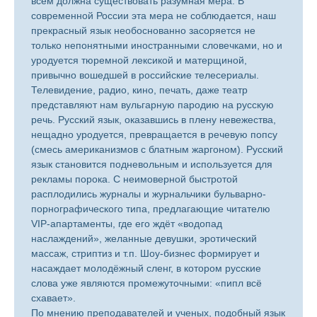
всём должна существовать разумная мера. В
современной России эта мера не соблюдается, наш
прекрасный язык необоснованно засоряется не
только непонятными иностранными словечками, но и
уродуется тюремной лексикой и матерщиной,
привычно вошедшей в российские телесериалы.
Телевидение, радио, кино, печать, даже театр
представляют нам вульгарную пародию на русскую
речь. Русский язык, оказавшись в плену невежества,
нещадно уродуется, превращается в речевую попсу
(смесь американизмов с блатным жаргоном). Русский
язык становится подневольным и используется для
рекламы порока. С неимоверной быстротой
расплодились журналы и журнальчики бульварно-
порнографического типа, предлагающие читателю
VIP-апартаменты, где его ждёт «водопад
наслаждений», желанные девушки, эротический
массаж, стриптиз и т.п. Шоу-бизнес формирует и
насаждает молодёжный сленг, в котором русские
слова уже являются промежуточными: «пипл всё
схавает».
По мнению преподавателей и ученых, подобный язык