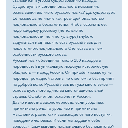
становится и угроза существованию народа.
Существует ли сегодня опасность искажения,
размывания великого русского языка? Да, существует.
Её назовешь не иначе как грозящей опасностью
национального беспамятства. Чтобы осознать её,
надо каждому русскому (не только по
национальности, но и по культуре) глубоко
задуматься над тем, что есть русский язык для
нашего многонационального Отечества и в чём
особенности русского слова.
Русский язык объединяет около 150 народов и
народностей в уникальную людскую историческую
общность — народ России. Он пришёл к каждому из
народов громадной страны не с мечом, а был принят
по доброй воле. Русский язык вот уже много веков —
основа духовного единства многонациональной
страны. Ослабнет он, ослабнет и Россия.
Давно известна закономерность: если уродлива,
примитивна речь, то уродливо и примитивно
мышление, равно как и зависящие от него поступки,
поведение человека. И если мы зададим себе
вопрос: - Кому выгодно национальное беспамятство?