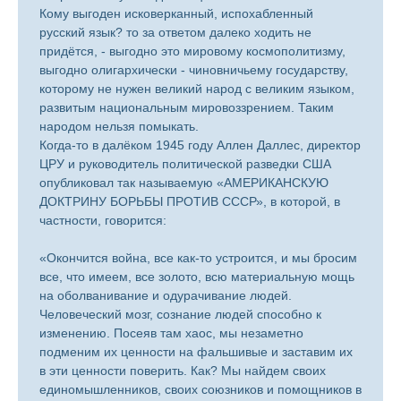
Кому выгоден исковерканный, испохабленный
русский язык? то за ответом далеко ходить не
придётся, - выгодно это мировому космополитизму,
выгодно олигархически - чиновничьему государству,
которому не нужен великий народ с великим языком,
развитым национальным мировоззрением. Таким
народом нельзя помыкать.
Когда-то в далёком 1945 году Аллен Даллес, директор
ЦРУ и руководитель политической разведки США
опубликовал так называемую «АМЕРИКАНСКУЮ
ДОКТРИНУ БОРЬБЫ ПРОТИВ СССР», в которой, в
частности, говорится:
«Окончится война, все как-то устроится, и мы бросим
все, что имеем, все золото, всю материальную мощь
на оболванивание и одурачивание людей.
Человеческий мозг, сознание людей способно к
изменению. Посеяв там хаос, мы незаметно
подменим их ценности на фальшивые и заставим их
в эти ценности поверить. Как? Мы найдем своих
единомышленников, своих союзников и помощников в