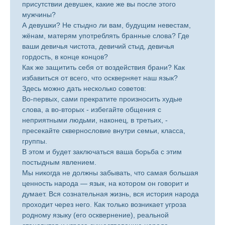
присутствии девушек, какие же вы после этого
мужчины?
А девушки? Не стыдно ли вам, будущим невестам,
жёнам, матерям употреблять бранные слова? Где
ваши девичья чистота, девичий стыд, девичья
гордость, в конце концов?
Как же защитить себя от воздействия брани? Как
избавиться от всего, что оскверняет наш язык?
Здесь можно дать несколько советов:
Во-первых, сами прекратите произносить худые
слова, а во-вторых - избегайте общения с
неприятными людьми, наконец, в третьих, -
пресекайте сквернословие внутри семьи, класса,
группы.
В этом и будет заключаться ваша борьба с этим
постыдным явлением.
Мы никогда не должны забывать, что самая большая
ценность народа — язык, на котором он говорит и
думает. Вся сознательная жизнь, вся история народа
проходит через него. Как только возникает угроза
родному языку (его осквернение), реальной