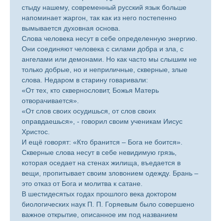
стыду нашему, современный русский язык больше
напоминает жаргон, так как из него постепенно
вымывается духовная основа.
Слова человека несут в себе определенную энергию.
Они соединяют человека с силами добра и зла, с
ангелами или демонами. Но как часто мы слышим не
только добрые, но и неприличные, скверные, злые
слова. Недаром в старину говаривали:
«От тех, кто сквернословит, Божья Матерь
отворачивается».
«От слов своих осудишься, от слов своих
оправдаешься», - говорил своим ученикам Иисус
Христос.
И ещё говорят: «Кто бранится – Бога не боится».
Скверные слова несут в себе невидимую грязь,
которая оседает на стенах жилища, въедается в
вещи, пропитывает своим зловонием одежду. Брань –
это отказ от Бога и молитва к сатане.
В шестидесятых годах прошлого века доктором
биологических наук П. П. Горяевым было совершено
важное открытие, описанное им под названием