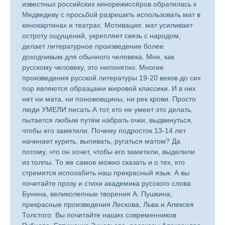
известных российских кинорежиссёров обратилась к
Медведеву с просьбой разрешить использовать мат в
кинокартинах и театрах. Мотивация: мат усиливает
остроту ощущений, укрепляет связь с народом,
делает литературное произведение более
доходчивым для обычного человека. Мне, как
русскому человеку, это непонятно. Многие
произведения русской литературы 19-20 веков до сих
пор являются образцами мировой классики. И в них
нет ни мата, ни поножовщины, ни рек крови. Просто
люди УМЕЛИ писать.А тот, кто не умеет это делать,
пытается любым путём набрать очки, выдвинуться,
чтобы его заметили. Почему подросток 13-14 лет
начинает курить, выпивать, ругаться матом? Да
потому, что он хочет, чтобы его заметили, выделили
из толпы. То же самое можно сказать и о тех, кто
стремится испохабить наш прекрасный язык. А вы
почитайте прозу и стихи академика русского слова
Бунина, великолепные творения А. Пушкина,
прекрасные произведения Лескова, Льва и Алексея
Толстого. Вы почитайте наших современников