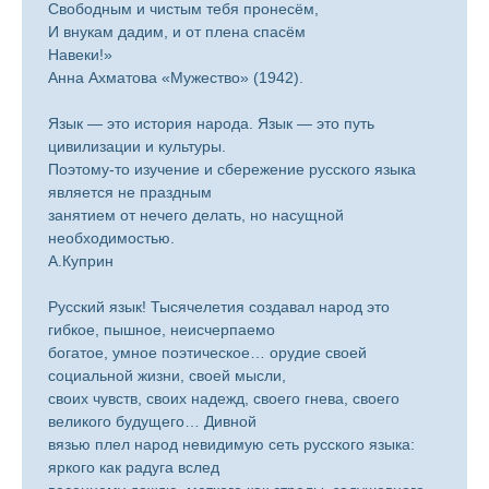
Свободным и чистым тебя пронесём,
И внукам дадим, и от плена спасём
Навеки!»
Анна Ахматова «Мужество» (1942).
Язык — это история народа. Язык — это путь
цивилизации и культуры.
Поэтому-то изучение и сбережение русского языка
является не праздным
занятием от нечего делать, но насущной
необходимостью.
А.Куприн
Русский язык! Тысячелетия создавал народ это
гибкое, пышное, неисчерпаемо
богатое, умное поэтическое… орудие своей
социальной жизни, своей мысли,
своих чувств, своих надежд, своего гнева, своего
великого будущего… Дивной
вязью плел народ невидимую сеть русского языка:
яркого как радуга вслед