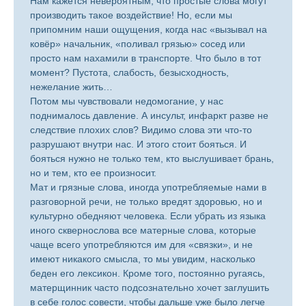
Нам кажется невероятным, что простые слова могут
производить такое воздействие! Но, если мы
припомним наши ощущения, когда нас «вызывал на
ковёр» начальник, «поливал грязью» сосед или
просто нам нахамили в транспорте. Что было в тот
момент? Пустота, слабость, безысходность,
нежелание жить…
Потом мы чувствовали недомогание, у нас
поднималось давление. А инсульт, инфаркт разве не
следствие плохих слов? Видимо слова эти что-то
разрушают внутри нас. И этого стоит бояться. И
бояться нужно не только тем, кто выслушивает брань,
но и тем, кто ее произносит.
Мат и грязные слова, иногда употребляемые нами в
разговорной речи, не только вредят здоровью, но и
культурно обедняют человека. Если убрать из языка
иного сквернослова все матерные слова, которые
чаще всего употребляются им для «связки», и не
имеют никакого смысла, то мы увидим, насколько
беден его лексикон. Кроме того, постоянно ругаясь,
матерщинник часто подсознательно хочет заглушить
в себе голос совести, чтобы дальше уже было легче