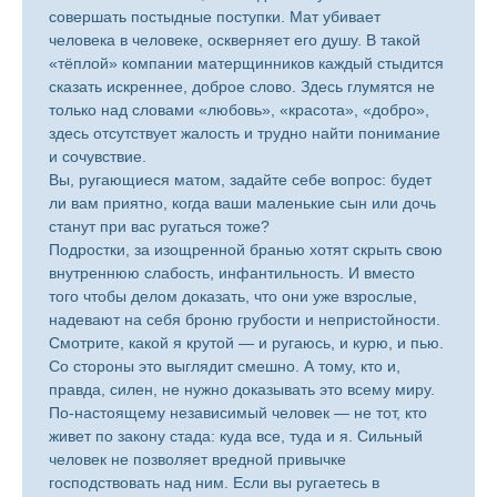
совершать постыдные поступки. Мат убивает
человека в человеке, оскверняет его душу. В такой
«тёплой» компании матерщинников каждый стыдится
сказать искреннее, доброе слово. Здесь глумятся не
только над словами «любовь», «красота», «добро»,
здесь отсутствует жалость и трудно найти понимание
и сочувствие.
Вы, ругающиеся матом, задайте себе вопрос: будет
ли вам приятно, когда ваши маленькие сын или дочь
станут при вас ругаться тоже?
Подростки, за изощренной бранью хотят скрыть свою
внутреннюю слабость, инфантильность. И вместо
того чтобы делом доказать, что они уже взрослые,
надевают на себя броню грубости и непристойности.
Смотрите, какой я крутой — и ругаюсь, и курю, и пью.
Со стороны это выглядит смешно. А тому, кто и,
правда, силен, не нужно доказывать это всему миру.
По-настоящему независимый человек — не тот, кто
живет по закону стада: куда все, туда и я. Сильный
человек не позволяет вредной привычке
господствовать над ним. Если вы ругаетесь в