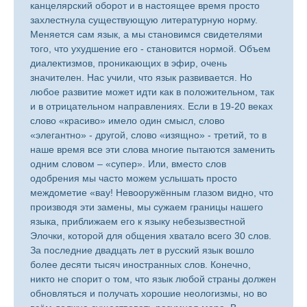
канцелярский оборот и в настоящее время просто
захлестнула существующую литературную норму.
Меняется сам язык, а мы становимся свидетелями
того, что ухудшение его - становится нормой. Объем
диалектизмов, проникающих в эфир, очень
значителен. Нас учили, что язык развивается. Но
любое развитие может идти как в положительном, так
и в отрицательном направлениях. Если в 19-20 веках
слово «красиво» имело один смысл, слово
«элегантно» - другой, слово «изящно» - третий, то в
наше время все эти слова многие пытаются заменить
одним словом – «супер». Или, вместо слов
одобрения мы часто можем услышать просто
междометие «вау! Невооружённым глазом видно, что
производя эти замены, мы сужаем границы нашего
языка, приближаем его к языку небезызвестной
Элочки, которой для общения хватало всего 30 слов.
За последние двадцать лет в русский язык вошло
более десяти тысяч иностранных слов. Конечно,
никто не спорит о том, что язык любой страны должен
обновляться и получать хорошие неологизмы, но во