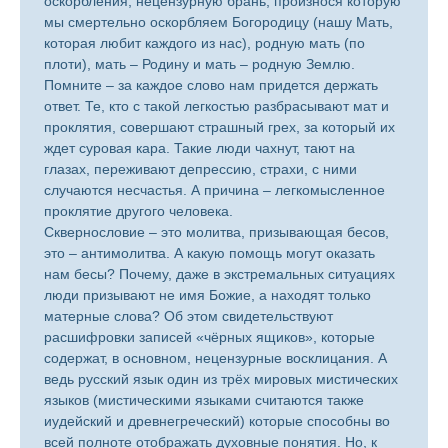
оскорбления, нецензурную брань, произнося которую
мы смертельно оскорбляем Богородицу (нашу Мать,
которая любит каждого из нас), родную мать (по
плоти), мать – Родину и мать – родную Землю.
Помните – за каждое слово нам придется держать
ответ. Те, кто с такой легкостью разбрасывают мат и
проклятия, совершают страшный грех, за который их
ждет суровая кара. Такие люди чахнут, тают на
глазах, переживают депрессию, страхи, с ними
случаются несчастья. А причина – легкомысленное
проклятие другого человека.
Сквернословие – это молитва, призывающая бесов,
это – антимолитва. А какую помощь могут оказать
нам бесы? Почему, даже в экстремальных ситуациях
люди призывают не имя Божие, а находят только
матерные слова? Об этом свидетельствуют
расшифровки записей «чёрных ящиков», которые
содержат, в основном, нецензурные восклицания. А
ведь русский язык один из трёх мировых мистических
языков (мистическими языками считаются также
иудейский и древнегреческий) которые способны во
всей полноте отображать духовные понятия. Но, к