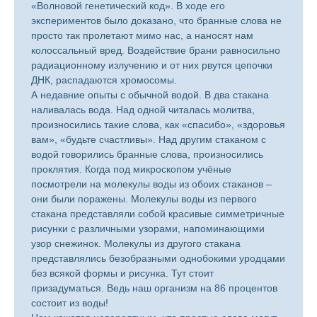
«Волновой генетический код». В ходе его
экспериментов было доказано, что бранные слова не
просто так пролетают мимо нас, а наносят нам
колоссальный вред. Воздействие брани равносильно
радиационному излучению и от них рвутся цепочки
ДНК, распадаются хромосомы.
А недавние опыты с обычной водой. В два стакана
наливалась вода. Над одной читалась молитва,
произносились такие слова, как «спасибо», «здоровья
вам», «будьте счастливы». Над другим стаканом с
водой говорились бранные слова, произносились
проклятия. Когда под микроскопом учёные
посмотрели на молекулы воды из обоих стаканов –
они были поражены. Молекулы воды из первого
стакана представляли собой красивые симметричные
рисунки с различными узорами, напоминающими
узор снежинок. Молекулы из другого стакана
представлялись безобразными однобокими уродцами
без всякой формы и рисунка. Тут стоит
призадуматься. Ведь наш организм на 86 процентов
состоит из воды!