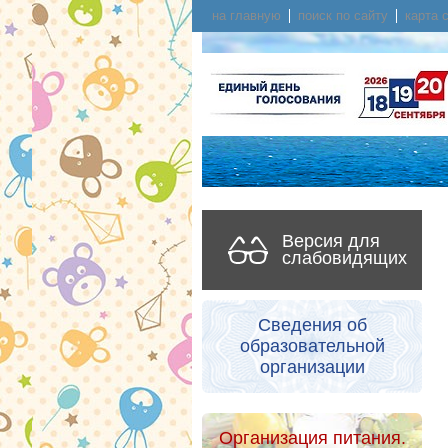
на главную
поиск по сайту
карта 
Версия для
слабовидящих
Сведения об
образовательной
организации
Организация питания.