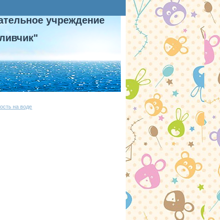
ательное учреждение
ливчик"
ость на воде