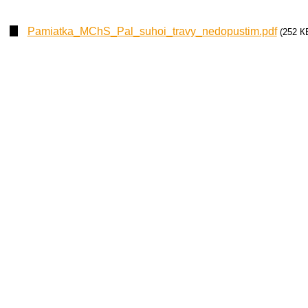
Pamiatka_MChS_Pal_suhoi_travy_nedopustim.pdf
(252 К