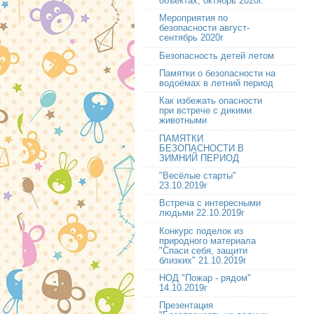
объектах, октябрь 2020г.
Мероприятия по
безопасности август-
сентябрь 2020г
Безопасность детей летом
Памятки о безопасности на
водоёмах в летний период
Как избежать опасности
при встрече с дикими
животными
ПАМЯТКИ
БЕЗОПАСНОСТИ В
ЗИМНИЙ ПЕРИОД
"Весёлые старты"
23.10.2019г
Встреча с интересными
людьми 22.10.2019г
Конкурс поделок из
природного материала
"Спаси себя, защити
близких" 21.10.2019г
НОД "Пожар - рядом"
14.10.2019г
Презентация