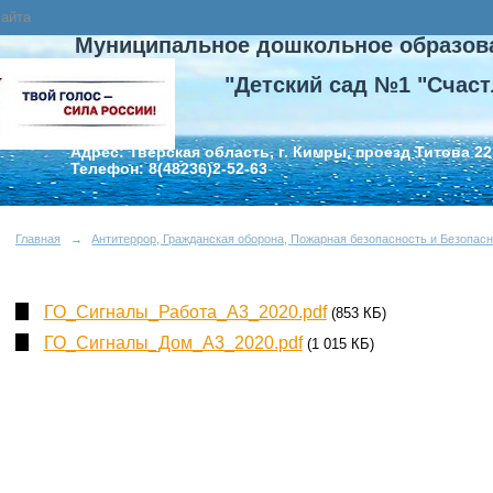
сайта
Муниципальное дошкольное образов
"Детский сад №1 "Счаст
Адрес: Тверская область, г. Кимры, проезд Титова 22
Телефон: 8(48236)2-52-63
Главная
→
Антитеррор, Гражданская оборона, Пожарная безопасность и Безопасн
ГО_Сигналы_Работа_А3_2020.pdf
(853 КБ)
ГО_Сигналы_Дом_А3_2020.pdf
(1 015 КБ)