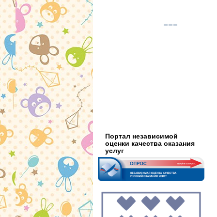
Портал независимой
оценки качества оказания
услуг