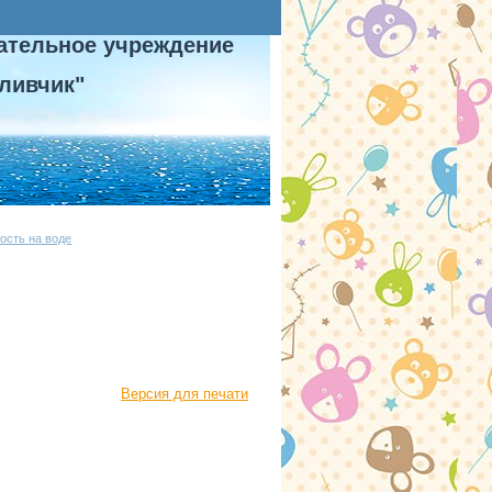
ательное учреждение
ливчик"
ость на воде
Версия для печати