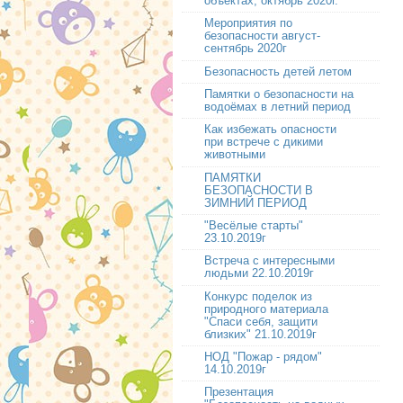
объектах, октябрь 2020г.
Мероприятия по
безопасности август-
сентябрь 2020г
Безопасность детей летом
Памятки о безопасности на
водоёмах в летний период
Как избежать опасности
при встрече с дикими
животными
ПАМЯТКИ
БЕЗОПАСНОСТИ В
ЗИМНИЙ ПЕРИОД
"Весёлые старты"
23.10.2019г
Встреча с интересными
людьми 22.10.2019г
Конкурс поделок из
природного материала
"Спаси себя, защити
близких" 21.10.2019г
НОД "Пожар - рядом"
14.10.2019г
Презентация