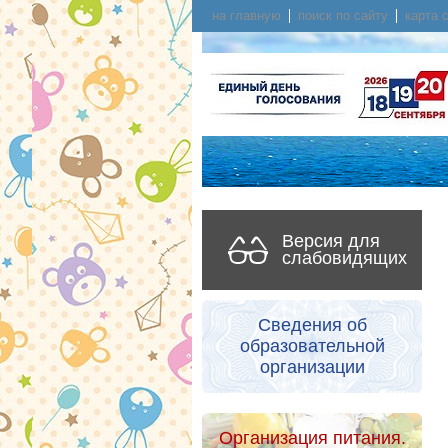
на главную
поиск по сайту
карта 
Версия для
слабовидящих
Сведения об
образовательной
организации
Организация питания.