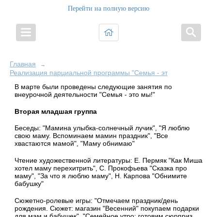
Перейти на полную версию
Главная
→
Реализация парциальной программы "Семья - это Мы!"
В марте были проведены следующие занятия по
внеурочной деятельности "Семья - это мы!"
Вторая младшая группа
Беседы: "Мамина улыбка-солнечный лучик", "Я люблю
свою маму. Вспоминаем мамин праздник", "Все
хвастаются мамой", "Маму обнимаю"
Чтение художественной литературы: Е. Пермяк "Как Миша
хотел маму перехитрить", С. Прокофьева "Сказка про
маму", "За что я люблю маму", Н. Карпова "Обнимите
бабушку"
Сюжетно-ролевые игры: "Отмечаем праздник/день
рождения. Сюжет: магазин "Весенний" покупаем подарки
для мам и бабушек", "Семейное утро: готовим сюрприз