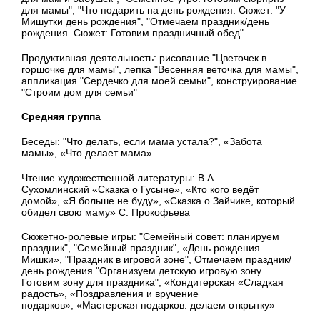
для мамы", "Что подарить на день рождения. Сюжет: "У
Мишутки день рождения", "Отмечаем праздник/день
рождения. Сюжет: Готовим праздничный обед"
Продуктивная деятельность: рисование "Цветочек в
горшочке для мамы", лепка "Весенняя веточка для мамы",
аппликация "Сердечко для моей семьи", конструирование
"Строим дом для семьи"
Средняя группа
Беседы: "Что делать, если мама устала?", «Забота
мамы», «Что делает мама»
Чтение художественной литературы: В.А.
Сухомлинский «Сказка о Гусыне», «Кто кого ведёт
домой», «Я больше не буду», «Сказка о Зайчике, который
обидел свою маму» С. Прокофьева
Сюжетно-ролевые игры: "Семейный совет: планируем
праздник", "Семейный праздник", «День рождения
Мишки», "Праздник в игровой зоне", Отмечаем праздник/
день рождения "Организуем детскую игровую зону.
Готовим зону для праздника", «Кондитерская «Сладкая
радость»,
«Поздравления и вручение
подарков»,
«Мастерская подарков: делаем открытку»