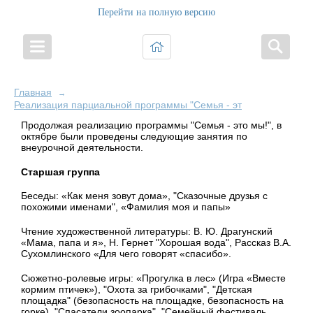
Перейти на полную версию
Главная
→
Реализация парциальной программы "Семья - это Мы!"
Продолжая реализацию программы "Семья - это мы!", в
октябре были проведены следующие занятия по
внеурочной деятельности.
Старшая группа
Беседы:
«Как меня зовут дома», "Сказочные друзья с
похожими именами", «Фамилия моя и папы»
Чтение художественной литературы:
В. Ю. Драгунский
«Мама, папа и я», Н. Гернет "Хорошая вода", Рассказ В.А.
Сухомлинского «Для чего говорят «спасибо».
Сюжетно-ролевые игры:
«Прогулка в лес» (Игра «Вместе
кормим птичек»), "Охота за грибочками", "Детская
площадка" (безопасность на площадке, безопасность на
горке), "Спасатели зоопарка", "Семейный фестиваль