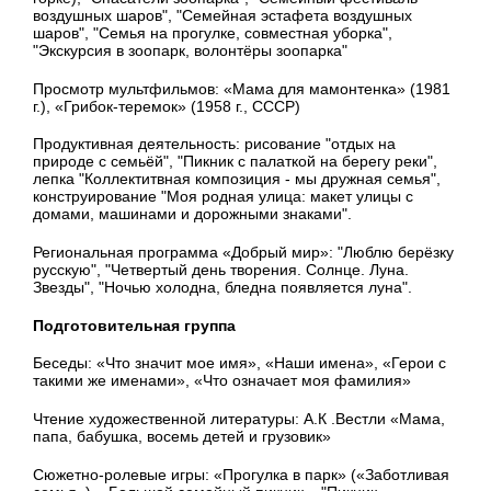
воздушных шаров", "Семейная эстафета воздушных
шаров", "Семья на прогулке, совместная уборка",
"Экскурсия в зоопарк, волонтёры зоопарка"
Просмотр мультфильмов:
«Мама для мамонтенка» (1981
г.), «Грибок-теремок» (1958 г., СССР)
Продуктивная деятельность: рисование "отдых на
природе с семьёй", "Пикник с палаткой на берегу реки",
лепка "Коллектитвная композиция - мы дружная семья",
конструирование "Моя родная улица: макет улицы с
домами, машинами и дорожными знаками".
Региональная программа «Добрый мир»: "Люблю берёзку
русскую", "Четвертый день творения. Солнце. Луна.
Звезды", "Ночью холодна, бледна появляется луна".
Подготовительная группа
Беседы:
«Что значит мое имя», «Наши имена», «Герои с
такими же именами», «Что означает моя фамилия»
Чтение художественной литературы: А.К .Вестли «Мама,
папа, бабушка, восемь детей и грузовик»
Сюжетно-ролевые игры:
«Прогулка в парк» («Заботливая