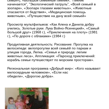
семья»),
«Большой семейный пикник», "Пикник
начинается", "Экологический патруль",
«Всей семьей в
зоопарк»,
«Зоопарк глазами животных», «Животные
спасаются от бедствия»,
«Медицинская помощь
животным», «Путешествие на дачу всей семьей»
Просмотр мультфильмов: «Как Алена и Данила добру
учились. Золотые руки. Лука Войно-Ясенецкий», «Самый
большой друг» (1968 г.),
«Приключения на плоту» (1981
г.), «По дороге с облаками» (1984 г.)
Продуктивная деятельность:
Рисование: Прогулка на
велосипеде: велопрогулки всей семьёй по паркам и
улицам города, Лепка. «Семья и природа: лепим
животных леса»,
Аппликация: «Пароход приключений:
корабль семьи путешествует по морским просторам».
Региональная программа «Добрый мир»: «Кого называют
милосердным человеком», «Если нас
обидели», «Дорогою добра».