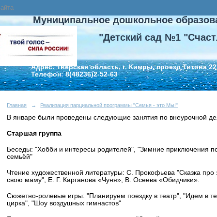
сайта
Муниципальное дошкольное образов
"Детский сад №1 "Счаст
Адрес: Тверская область, г. Кимры, проезд Титова 22
Телефон: 8(48236)2-52-63
Главная
→
Реализация парциальной программы "Семья - это Мы!"
В январе были проведены следующие занятия по внеурочной дея
Старшая группа
Беседы: "Хобби и интересы родителей", "Зимние приключения по
семьёй"
Чтение художественной литературы: С. Прокофьева "Сказка про 
свою маму", Е. Г. Карганова «Чуня», В. Осеева «Обидчики».
Сюжетно-ролевые игры: "Планируем поездку в театр", "Идем в те
цирка", "Шоу воздушных гимнастов"