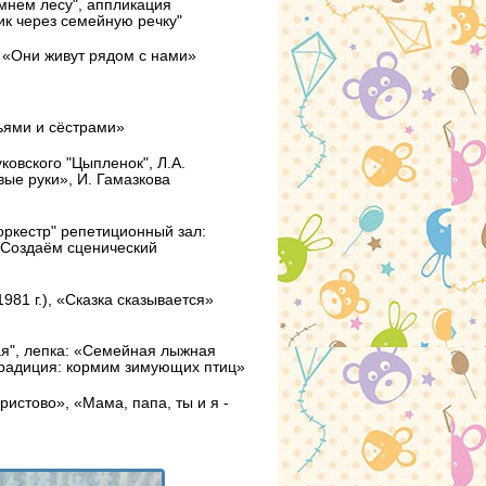
мнем лесу", аппликация
ик через семейную речку"
 «Они живут рядом с нами»
ьями и сёстрами»
ковского "Цыпленок", Л.А.
вые руки»,
И. Гамазкова
оркестр" репетиционный зал:
 Создаём сценический
981 г.),
«Сказка сказывается»
ая", лепка: «Семейная лыжная
радиция: кормим зимующих птиц»
истово», «Мама, папа, ты и я -