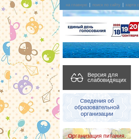
на главную
поиск по сайту
карта 
Версия для
слабовидящих
Сведения об
образовательной
организации
Организация питания.