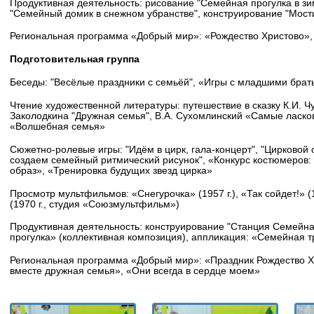
Продуктивная деятельность: рисование "Семейная прогулка в зи
"Семейный домик в снежном убранстве", конструирование "Мост
Региональная программа «Добрый мир»: «Рождество Христово»,
Подготовительная группа
Беседы: "Весёлые праздники с семьёй", «Игры с младшими брат
Чтение художественной литературы: путешествие в сказку К.И. Чу
Заколодкина "Дружная семья", В.А. Сухомлинский «Самые ласко
«Волшебная семья»
Сюжетно-ролевые игры: "Идём в цирк, гала-концерт", "Цирковой 
создаем семейный ритмический рисунок", «Конкурс костюмеров:
образ», «Тренировка будущих звезд цирка»
Просмотр мультфильмов:
«Снегурочка» (1957 г.), «Так сойдет!» (1
(1970 г., студия «Союзмультфильм»)
Продуктивная деятельность: конструирование "Станция Семейн
прогулка» (коллективная композиция), а
ппликация: «Семейная т
Региональная программа «Добрый мир»: «Праздник Рождество Хр
вместе дружная семья», «Они всегда в сердце моем»