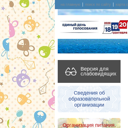
на главную
поиск по сайту
карта 
Версия для
слабовидящих
Сведения об
образовательной
организации
Организация питания.