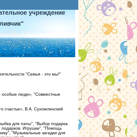
ательное учреждение
ливчик"
ятельности "Семья - это мы!"
— особые люди», "Совместные
го счастье»,
В.А. Сухомлинский
рыбка для папы", "Выбор подарка.
н подарков. Игрушки", "Помощь
нику", "Музыкальные загадки для