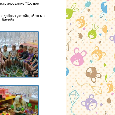
онструирование "Костюм
и добрых детей», «Что мы
м Божий»