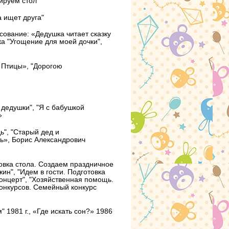
ируем стол"
а ищет друга"
сование: «Дедушка читает сказку
а "Угощение для моей дочки",
 Птицы», "Дорогою
 дедушки", "Я с бабушкой
»
ь", "Старый дед и
ь», Борис Александрович
овка стола. Создаем праздничное
н", "Идем в гости. Подготовка
онцерт", "Хозяйственная помощь.
конкурсов. Семейный конкурс
 1981 г., «Где искать сон?» 1986