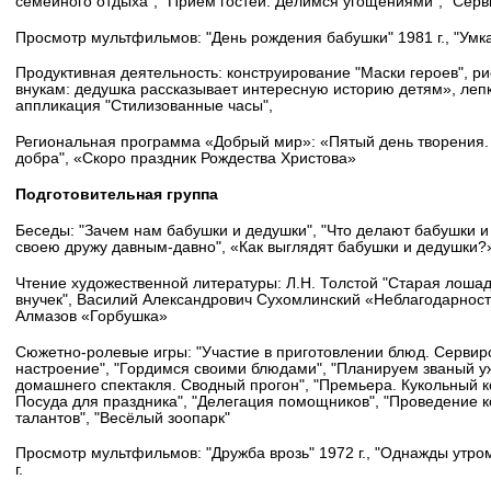
семейного отдыха", "Прием гостей. Делимся угощениями", "Серв
Просмотр мультфильмов: "День рождения бабушки" 1981 г., "Умк
Продуктивная деятельность: конструирование "Маски героев", ри
внукам: дедушка рассказывает интересную историю детям», лепк
аппликация "Стилизованные часы",
Региональная программа «Добрый мир»: «Пятый день творения.
добра", «Скоро праздник Рождества Христова»
Подготовительная группа
Беседы: "Зачем нам бабушки и дедушки", "Что делают бабушки и
своею дружу давным-давно", «Как выглядят бабушки и дедушки?
Чтение художественной литературы: Л.Н. Толстой "Старая лошад
внучек", Василий Александрович Сухомлинский «Неблагодарност
Алмазов «Горбушка»
Сюжетно-ролевые игры: "Участие в приготовлении блюд. Сервир
настроение", "Гордимся своими блюдами", "Планируем званый ужи
домашнего спектакля. Сводный прогон", "Премьера. Кукольный к
Посуда для праздника", "Делегация помощников", "Проведение 
талантов", "Весёлый зоопарк"
Просмотр мультфильмов: "Дружба врозь" 1972 г., "Однажды утром"
г.