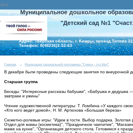
сайта
Муниципальное дошкольное образов
"Детский сад №1 "Счаст
Адрес: Тверская область, г. Кимры, проезд Титова 22
Телефон: 8(48236)2-52-63
Главная
→
Реализация парциальной программы "Семья - это Мы!"
В декабре были проведены следующие занятия по внеурочной де
Старшая группа
Беседы: "Интересные рассказы бабушки", «Бабушка и дедушка 
завтраки и ужины"
Чтение художественной литературы:
Т. Ломбина «У каждого свое
«Кто кого ведет домой», Н. М. Артюхова «Большая береза»
Сюжетно-ролевые игры: "Идем в гости. Выбор подарка. Золотая 
Отдел для мамы (косметика)", "Праздничное чаепитие", "Магази
маме на кухне", "Организация детского стола. Готовимся к празд