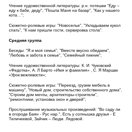
Чтение художественной литературы: р
.н. потешки "Еду –
еду к бабе, деду", "Пошла Маня на базар", "
Как у нашего
кота…";
Сюжетно-ролевые игры: "Новоселье", "Укладываем кукол
спать", "К нам пришли гости, сервировка стола".
Средняя группа
Беседы: "Я и моя семья", "Вместе вкусно обедаем",
"Любовь и забота в семье", "Семейный пикник";
Чтение художественной литературы: К. И. Чуковский
«Федотка»,
А. Л Барто «Имя и фамилия»
,
С. Я
Маршак
«Урок
вежливости»;
Сюжетно-ролевые игры: "Переезд, грузим мебель в
машину", "Новый дом, строительство собственного дома",
"Строим дом мечты, архитекторы-строители",
"ремонтники, установка окон и дверей";
Прослушивание музыкальных произведений: "
Во саду ли
в огороде Баян - Рус нар.", Есть у солнышка друзья - Е
Тиличеевой, Зайчик – Людм. Лядовой.