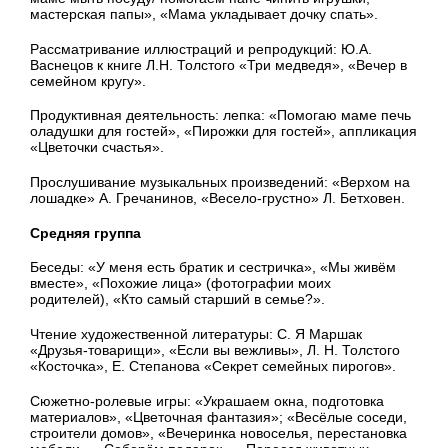
мастерская папы», «Мама укладывает дочку спать».
Рассматривание иллюстраций и репродукций:
Ю.А.
Васнецов к книге Л.Н. Толстого «Три медведя», «Вечер в
семейном кругу».
Продуктивная деятельность: л
епка: «Помогаю маме печь
оладушки для гостей», «Пирожки для гостей»
, аппликация
«Цветочки счастья
».
Прослушивание музыкальных произведений:
«Верхом на
лошадке» А. Гречанинов, «Весело-грустно» Л. Бетховен.
Средняя группа
Беседы:
«У меня есть братик и сестричка», «Мы живём
вместе»,
«Похожие лица» (фотографии моих
родителей), «Кто самый старший в семье?».
Чтение художественной литературы: С. Я Маршак
«Друзья-товарищи»,
«Если вы вежливы»
,
Л. Н. Толстого
«Косточка»,
Е. Степанова «Секрет семейных пирогов».
Сюжетно-ролевые игры:
«Украшаем окна, подготовка
материалов»,
«Цветочная фантазия»;
«Весёлые соседи,
строители домов»,
«Вечеринка новоселья, перестановка