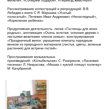
мебели», «Соберём подарок», «Переезд животных».
Рассматривание иллюстраций и репродукций:
В.В.
Лебедев к книге С.Я. Маршака «Усатый-
полосатый»,
Пелевин Иван Андреевич «Ненаглядный»,
«Кормление ребёнка».
Продуктивная деятельность: л
епка «Гостинцы для моих
родных», аппликация «Осень золотая: осеннее дерево с
листьями-визитками членов семьи», конструирование
«Праздничный венок: украшение комнаты нарядным
венком из природного материала (листья, цветы, зеленые
растения) для встречи гостей».
Прослушивание музыкальных
произведений:
«Колыбельная» С. Разоренов, «Ласковая
песенка» Л. Некрасова,
«Мишка с куклой пляшут полечку»
М. Качубриной.