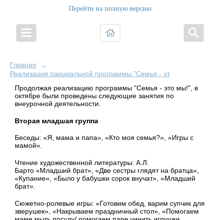
Перейти на полную версию
Главная
→
Реализация парциальной программы "Семья - это Мы!"
Продолжая реализацию программы "Семья - это мы!", в
октябре были проведены следующие занятия по
внеурочной деятельности.
Вторая младшая группа
Беседы:
«Я, мама и папа», «Кто моя семья?», «Игры с
мамой».
Чтение художественной литературы: А.Л.
Барто
«Младший брат»
,
«Две сестры глядят на братца»,
«
Купание»
, «Было у бабушки сорок внучат», «Младший
брат».
Сюжетно-ролевые игры:
«Готовим обед, варим супчик для
зверушек», «Накрываем праздничный стол», «Помогаем
маме мыть посуду/ помогаем папе чинить игрушки,