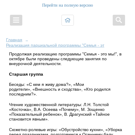
Перейти на полную версию
Главная
→
Реализация парциальной программы "Семья - это Мы!"
Продолжая реализацию программы "Семья - это мы!", в
октябре были проведены следующие занятия по
внеурочной деятельности.
Старшая группа
Беседы:
«С кем я живу дома?», «Мои
родители»,
«Внешность и сходства»,
«Кто родился
последним?».
Чтение художественной литературы:
Л.Н. Толстой
«Косточка»
,
В.А. Осеева «Почему»
,
М. Зощенко
«Показательный ребенок»
,
В. Драгунский «Тайное
становится явным».
Сюжетно-ролевые игры: «Обустройство кухни»,
«Уборка
перед праздниками, подготовимся к Осеннему балу,