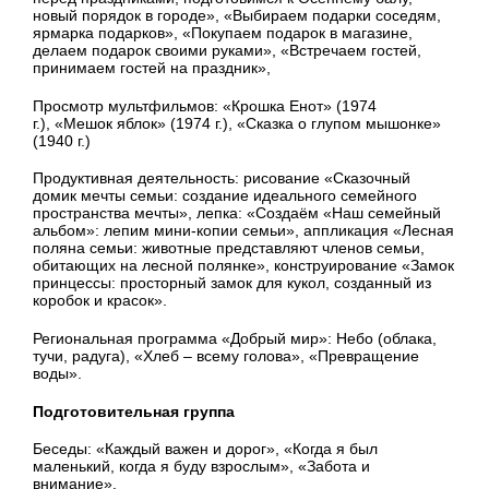
новый порядок в городе», «Выбираем подарки соседям,
ярмарка подарков», «Покупаем подарок в магазине,
делаем подарок своими руками», «Встречаем гостей,
принимаем гостей на праздник»,
Просмотр мультфильмов:
«Крошка Енот» (1974
г.), «Мешок яблок» (1974 г.), «Сказка о глупом мышонке»
(1940 г.)
Продуктивная деятельность: р
исование «Сказочный
домик мечты семьи: создание идеального семейного
пространства мечты»
, л
епка: «Создаём «Наш семейный
альбом»: лепим мини-копии семьи»
, аппликация «Лесная
поляна семьи: животные представляют членов семьи,
обитающих на лесной полянке», к
онструирование «Замок
принцессы: просторный замок для кукол, созданный из
коробок и красок».
Региональная программа «Добрый мир»: Небо (облака,
тучи, радуга), «Хлеб – всему голова», «Превращение
воды».
Подготовительная группа
Беседы:
«Каждый важен и дорог», «Когда я был
маленький, когда я буду взрослым», «Забота и
внимание».