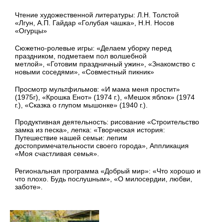
Чтение художественной литературы:
Л.Н. Толстой
«Лгун, А.П. Гайдар «Голубая чашка», Н.Н. Носов
«Огурцы»
Сюжетно-ролевые игры:
«Делаем уборку перед
праздником, подметаем пол волшебной
метлой», «Готовим праздничный ужин», «Знакомство с
новыми соседями», «Совместный пикник»
Просмотр мультфильмов: «И мама меня простит»
(1975г),
«Крошка Енот» (1974 г.), «Мешок яблок» (1974
г.), «Сказка о глупом мышонке» (1940 г.).
Продуктивная деятельность: р
исование
«Строительство
замка из песка», л
епка: «Творческая история:
Путешествие нашей семьи: лепим
достопримечательности своего города»,
Аппликация
«Моя счастливая семья».
Региональная программа «Добрый мир»: «Что хорошо и
что плохо. Будь послушным», «О милосердии, любви,
заботе».