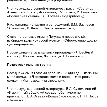
родители?», «Помощник для родителей»;
Чтение художественной литературы:
р.н. с. «Сестрица
Аленушка и братец Иванушка»,
«Морозко»,
И. Гамазкова
«Волшебная семья»,
В.Г. Сутеев «Под грибом»,;
Рассматривание картин и репродукций:
В.М. Васнецов
"Аленушка", К. Лемох «Новое знакомство»;
Сюжетно-ролевые игры: «Покупаем новое жильё,
в
ыбираем квартиру своей мечты», «Оформление сделки
купли-продажи»;
Прослушивание музыкальных произведений:
Весёлый
марш - Д. Шостакович, Листопад – Т. Попатенко.
Подготовительная группа
Беседы:
«Семья глазами ребенка», «Один день из жизни
моей семьи», «Я помогаю маме и папе — моя роль в
семье», «Мы помощники взрослых»;
Чтение художественной литературы: В.А. Сухомлинский
«Именинный обед»,
«А сердце тебе ничего не
приказало», В.А.Осеева «Волшебное слово», Н. Н. Носов
«Заплатка»;