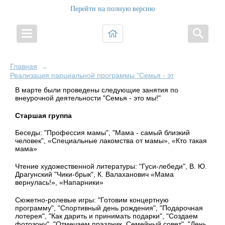
Перейти на полную версию
Главная
→
Реализация парциальной программы "Семья - это Мы!"
В марте были проведены следующие занятия по
внеурочной деятельности "Семья - это мы!"
Старшая группа
Беседы: "Профессия мамы", "Мама - самый близкий
человек", «Специальные лакомства от мамы», «Кто такая
мама»
Чтение художественной литературы: "Гуси-лебеди", В. Ю.
Драгунский "Чики-брык",
К. Валаханович «Мама
вернулась!»,
«Напарники»
Сюжетно-ролевые игры: "Готовим концертную
программу", "Спортивный день рождения", "Подарочная
лотерея", "Как дарить и принимать подарки", "Создаем
фотозону", "Отмечаем праздник. Семейный совет", "День