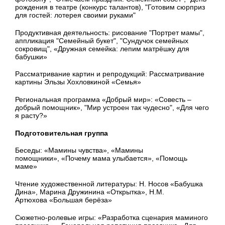
рождения в театре (конкурс талантов), "Готовим сюрприз
для гостей: лотерея своими руками"
Продуктивная деятельность: рисование "Портрет мамы",
аппликация "Семейный букет", "Сундучок семейных
сокровищ", «Дружная семейка: лепим матрёшку для
бабушки»
Рассматривание картин и репродукций: Рассматривание
картины Эльзы Хохловкиной «Семья»
Региональная программа «Добрый мир»: «Совесть –
добрый помощник», "Мир устроен так чудесно", «Для чего
я расту?»
Подготовительная группа
Беседы: «Мамины чувства», «Мамины
помощники», «Почему мама улыбается», «Помощь
маме»
Чтение художественной литературы: Н. Носов «Бабушка
Дина», Марина Дружинина «Открытка»,
Н.М.
Артюхова «Большая берёза»
Сюжетно-ролевые игры: «Разработка сценария маминого