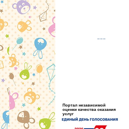
Портал независимой
оценки качества оказания
услуг