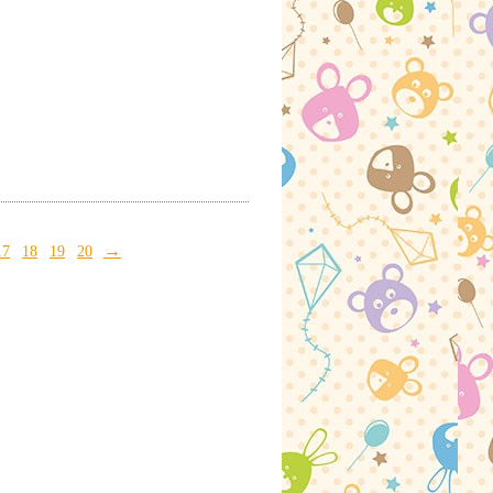
→
17
18
19
20