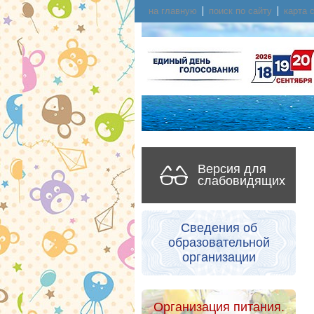
на главную
поиск по сайту
карта 
Версия для
слабовидящих
Сведения об
образовательной
организации
Организация питания.