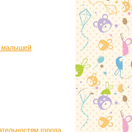
я малышей
ательностям города