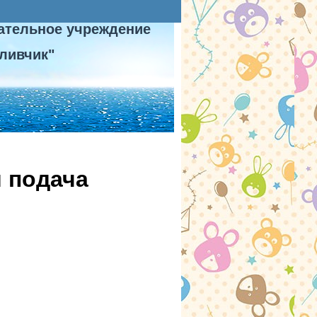
ательное учреждение
ливчик"
 подача