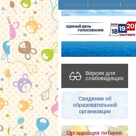
на главную
поиск по сайту
карта 
Версия для
слабовидящих
Сведения об
образовательной
организации
Организация питания.