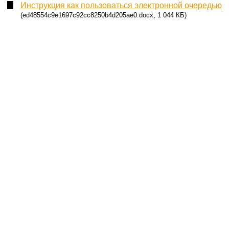
Инструкция как пользоваться электронной очередью
(ed48554c9e1697c92cc8250b4d205ae0.docx, 1 044 КБ)