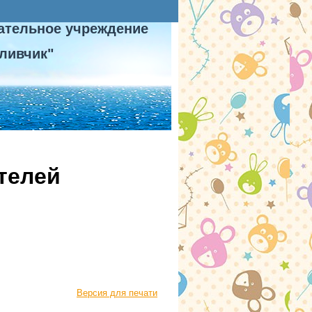
ательное учреждение
ливчик"
телей
Версия для печати