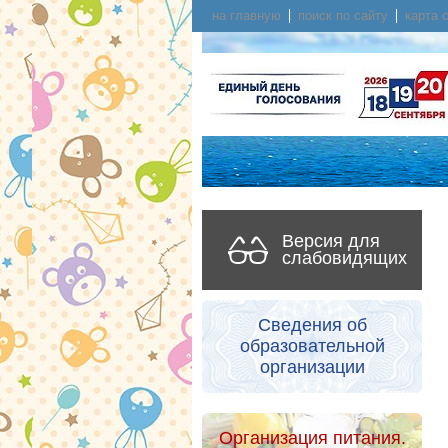
на главную
поиск по сайту
карта 
Версия для
слабовидящих
Сведения об
образовательной
организации
Организация питания.