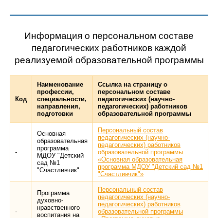
Информация о персональном составе
педагогических работников каждой
реализуемой образовательной программы
Наименование
Ссылка на страницу о
профессии,
персональном составе
Код
специальности,
педагогических (научно-
направления,
педагогических) работников
подготовки
образовательной программы
Персональный состав
Основная
педагогических (научно-
образовательная
педагогических) работников
программа
-
образовательной программы
МДОУ "Детский
«Основная образовательная
сад №1
программа МДОУ "Детский сад №1
"Счастливчик"
"Счастливчик"»
Персональный состав
Программа
педагогических (научно-
духовно-
педагогических) работников
нравственного
-
образовательной программы
воспитания на