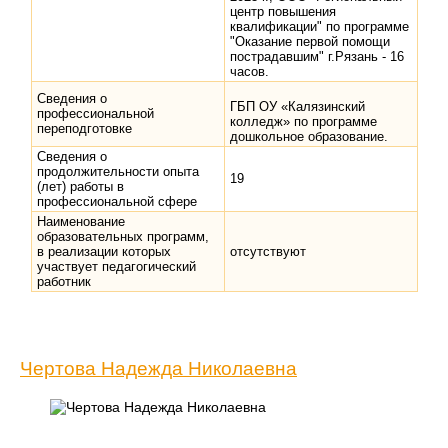
центр повышения
квалификации" по программе
"Оказание первой помощи
пострадавшим" г.Рязань - 16
часов.
Сведения о
ГБП ОУ «Калязинский
профессиональной
колледж» по программе
переподготовке
дошкольное образование.
Сведения о
продолжительности опыта
19
(лет) работы в
профессиональной сфере
Наименование
образовательных программ,
в реализации которых
отсутствуют
участвует педагогический
работник
Чертова Надежда Николаевна