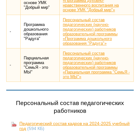
«Программа духовно-
основе УМК
нравственного воспитания на
"Добрый мир"
основе УМК "Добрый мир"»
Персональный состав
Программа
педагогических (научно-
дошкольного
педагогических) работников
-
образования
образовательной программы
"Радуга"
«Программа дошкольного
образования "Радуга"»
Персональный состав
Парциальная
педагогических (научно-
программа
педагогических) работников
-
"СемьЯ - это
образовательной программы
МЫ"
«Парциальная программа "СемьЯ -
это МЫ"»
Персональный состав педагогических
работников
Педагогический состав кадров на 2024-2025 учебный
год
(594 КБ)