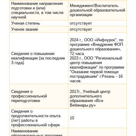
Наименование направления
Менеджмент/Воспитатель
подготовки и (или)
дошкольной образовательной
специальности, в том числе
организации
научной
Ученая степень
отсутствует
Ученое звание
отсутствует
2024 г., ООО «Инфоурок", по
программе «Внедрение ФОП
дошкольного образования»,
Сведения о повышении
72 часа.
квалификации (за последние
2023 г., ООО "Региональный
3 года)
центр повышения
квалификации" по программе
"Оказание первой помощи
пострадавшим" г.Рязань - 16
часов.
Сведения о
2017г., Учебный центр
профессиональной
дополнительного
переподготовке
образования «Все
Вебинары.ру»
Сведения о
продолжительности опыта
10
(лет) работы в
профессиональной сфере
Наименование
образовательных программ,