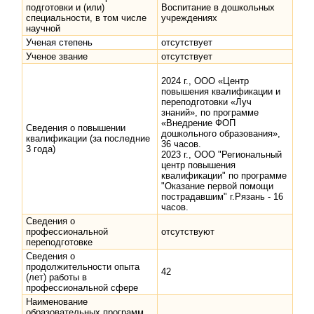
подготовки и (или)
Воспитание в дошкольных
специальности, в том числе
учреждениях
научной
Ученая степень
отсутствует
Ученое звание
отсутствует
2024 г., ООО «Центр
повышения квалификации и
переподготовки «Луч
знаний», по программе
«Внедрение ФОП
Сведения о повышении
дошкольного образования»,
квалификации (за последние
36 часов.
3 года)
2023 г., ООО "Региональный
центр повышения
квалификации" по программе
"Оказание первой помощи
пострадавшим" г.Рязань - 16
часов.
Сведения о
профессиональной
отсутствуют
переподготовке
Сведения о
продолжительности опыта
42
(лет) работы в
профессиональной сфере
Наименование
образовательных программ,