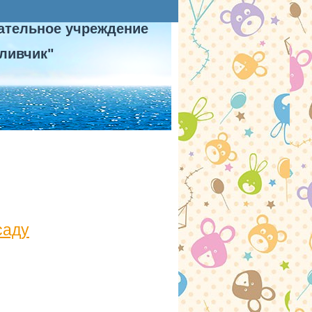
ательное учреждение
ливчик"
саду