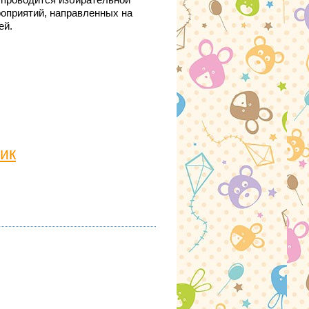
) проводится избирательной
роприятий, направленных на
ей.
ик