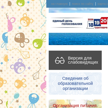
на главную
поиск по сайту
карта 
Версия для
слабовидящих
Сведения об
образовательной
организации
Организация питания.