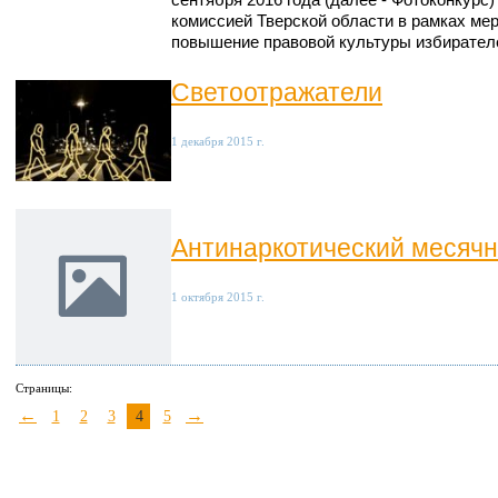
сентября 2016 года (далее - Фотоконкурс
комиссией Тверской области в рамках ме
повышение правовой культуры избирател
Светоотражатели
1 декабря 2015 г.
Антинаркотический месячн
1 октября 2015 г.
Страницы:
←
→
1
2
3
4
5