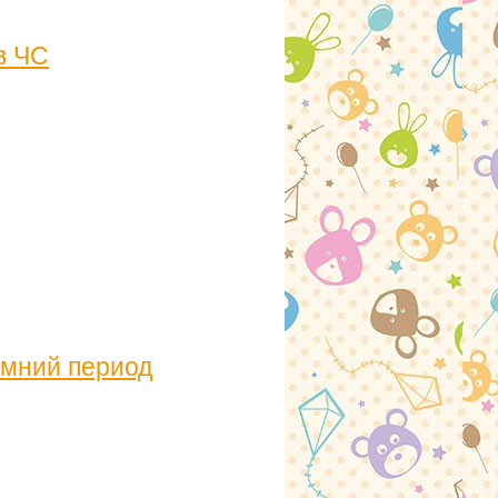
в ЧС
имний период