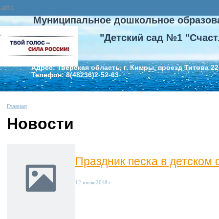
сайта
Муниципальное дошкольное образов
"Детский сад №1 "Счаст
Адрес: Тверская область, г. Кимры, проезд Титова 22
Телефон: 8(48236)2-52-63
Главная
Новости
Праздник песка в детском 
12 июля 2018 г.