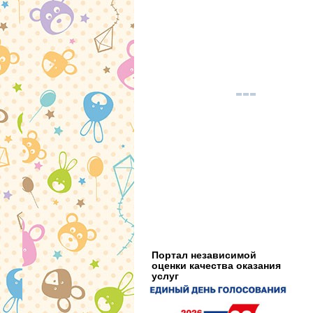
Портал независимой
оценки качества оказания
услуг