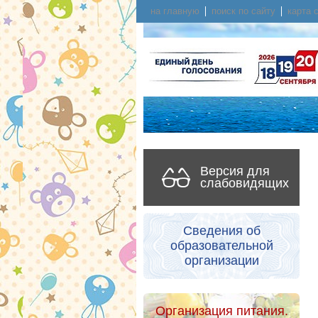
на главную
поиск по сайту
карта 
Версия для
слабовидящих
Сведения об
образовательной
организации
Организация питания.