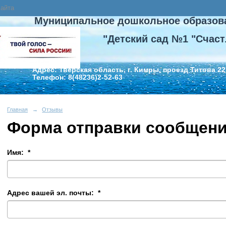
сайта
Муниципальное дошкольное образов
"Детский сад №1 "Счаст
Адрес: Тверская область, г. Кимры, проезд Титова 22
Телефон: 8(48236)2-52-63
Главная
→
Отзывы
Форма отправки сообщен
Имя:
*
Адрес вашей эл. почты:
*