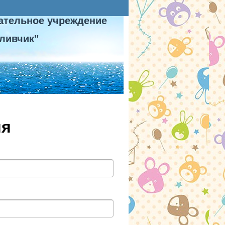
ательное учреждение
ливчик"
ия