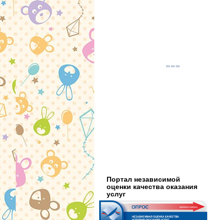
Портал независимой
оценки качества оказания
услуг