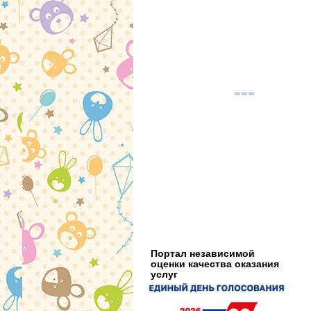
Портал независимой
оценки качества оказания
услуг