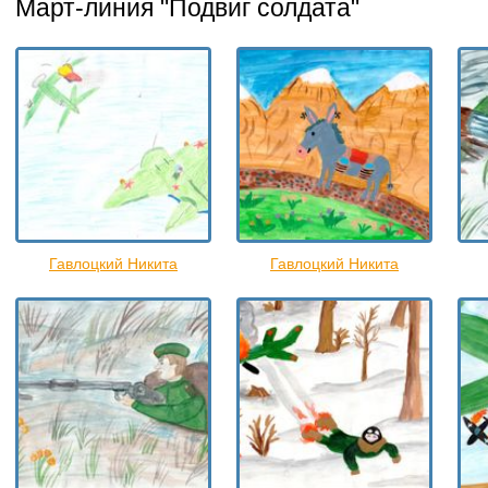
Март-линия "Подвиг солдата"
Гавлоцкий Никита
Гавлоцкий Никита