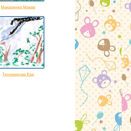
Макаренко Макар
Тихомирова Ева