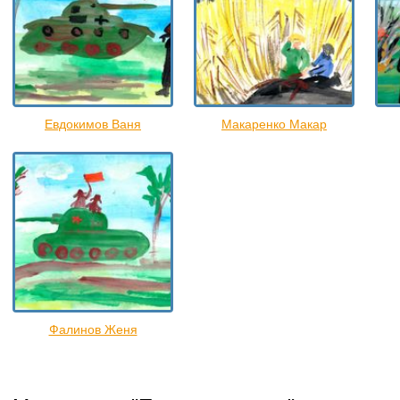
Евдокимов Ваня
Макаренко Макар
Фалинов Женя