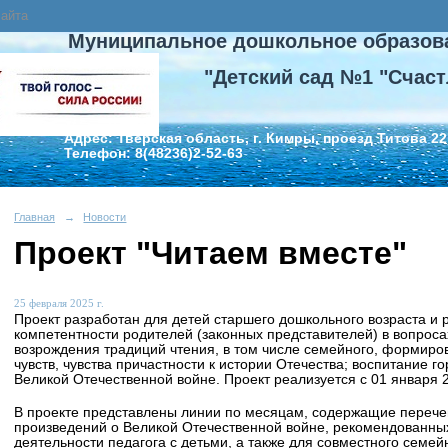
сайта
Муниципальное дошкольное образов
"Детский сад №1 "Счаст
Адрес: Тверская область, г. Кимры, проезд Титова 22
Телефон: 8(48236)2-52-63
Главная
→
Новости
Проект "Читаем вместе"
25 февраля 2025 г.
Проект разработан для детей старшего дошкольного возраста и
компетентности родителей (законных представителей) в вопроса
возрождения традиций чтения, в том числе семейного, формиров
чувств, чувства причастности к истории Отечества; воспитание го
Великой Отечественной войне. Проект реализуется с 01 января 2
В проекте представлены линии по месяцам, содержащие перечен
произведений о Великой Отечественной войне, рекомендованных
деятельности педагога с детьми, а также для совместного семей