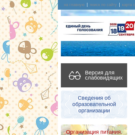
на главную
поиск по сайту
карта 
Версия для
слабовидящих
Сведения об
образовательной
организации
Организация питания.