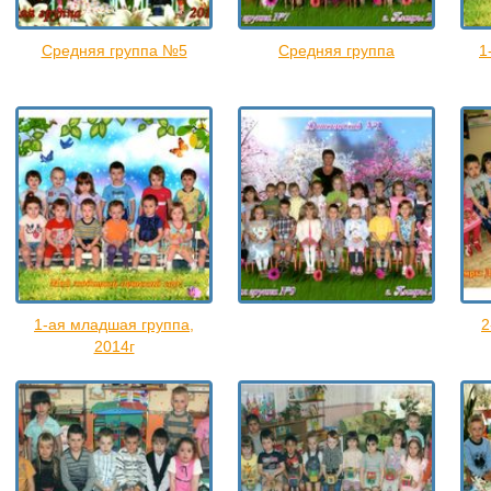
Средняя группа №5
Средняя группа
1
1-ая младшая группа,
2
2014г