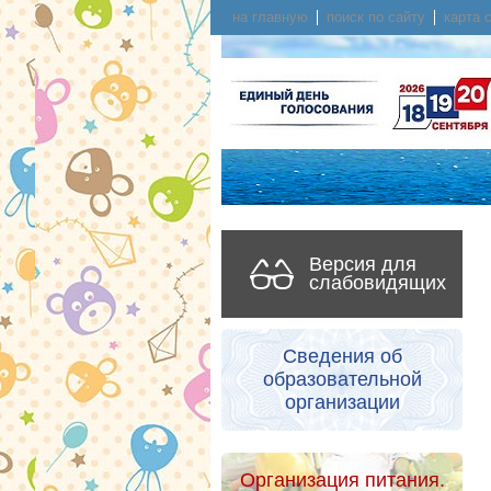
на главную
поиск по сайту
карта 
Версия для
слабовидящих
Сведения об
образовательной
организации
Организация питания.