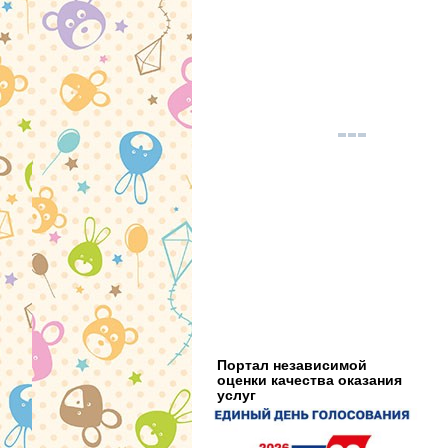
Портал независимой
оценки качества оказания
услуг