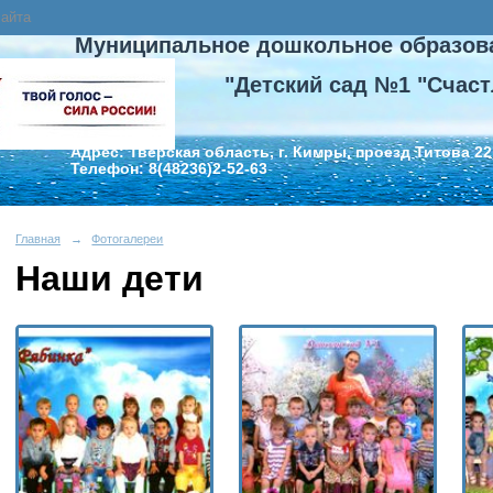
сайта
Муниципальное дошкольное образов
"Детский сад №1 "Счаст
Адрес: Тверская область, г. Кимры, проезд Титова 22
Телефон: 8(48236)2-52-63
Главная
→
Фотогалереи
Наши дети