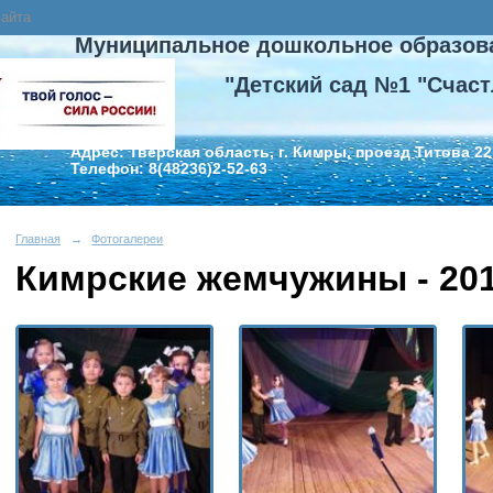
сайта
Муниципальное дошкольное образов
"Детский сад №1 "Счаст
Адрес: Тверская область, г. Кимры, проезд Титова 22
Телефон: 8(48236)2-52-63
Главная
→
Фотогалереи
Кимрские жемчужины - 20