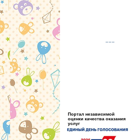
Портал независимой
оценки качества оказания
услуг