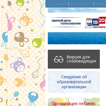
на главную
поиск по сайту
карта 
Версия для
слабовидящих
Сведения об
образовательной
организации
Организация питания.