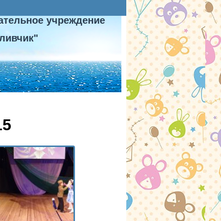
ательное учреждение
ливчик"
15