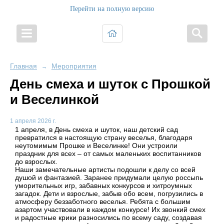
Перейти на полную версию
Главная
Мероприятия
→
День смеха и шуток с Прошкой
и Веселинкой
1 апреля 2026 г.
1 апреля, в День смеха и шуток, наш детский сад
превратился в настоящую страну веселья, благодаря
неутомимым Прошке и Веселинке! Они устроили
праздник для всех – от самых маленьких воспитанников
до взрослых.
Наши замечательные артисты подошли к делу со всей
душой и фантазией. Заранее придумали целую россыпь
уморительных игр, забавных конкурсов и хитроумных
загадок. Дети и взрослые, забыв обо всем, погрузились в
атмосферу беззаботного веселья. Ребята с большим
азартом участвовали в каждом конкурсе! Их звонкий смех
и радостные крики разносились по всему саду, создавая