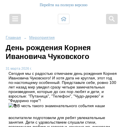
Перейти на полную версию
Главная
Мероприятия
→
День рождения Корнея
Ивановича Чуковского
31 марта 2026 г.
Сегодня мы с радостью отмечаем день рождения Корнея
Ивановича Чуковского! И хотя дата не круглая, этот год
по-настоящему особенный. Представьте себе, ровно 100
лет назад мир увидел сразу четыре замечательных
произведения, которые до сих пор любят и дети, и
взрослые: "Путаница", "Телефон", "Чудо-дерево" и
"Федорино горе"!
В честь такого знаменательного события наши
воспитатели подготовили для ребят увлекательные
занятия. Дети с удовольствием слушали стихи,
вспоминали любимых героев и, конечно же, рисовали.