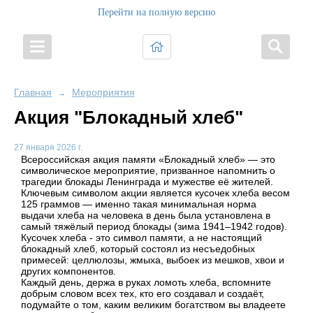
Перейти на полную версию
Главная
Мероприятия
→
Акция "Блокадный хлеб"
27 января 2026 г.
Всероссийская акция памяти «Блокадный хлеб» — это
символическое мероприятие, призванное напомнить о
трагедии блокады Ленинграда и мужестве её жителей.
Ключевым символом акции является кусочек хлеба весом
125 граммов — именно такая минимальная норма
выдачи хлеба на человека в день была установлена в
самый тяжёлый период блокады (зима 1941–1942 годов).
Кусочек хлеба - это символ памяти, а не настоящий
блокадный хлеб, который состоял из несъедобных
примесей: целлюлозы, жмыха, выбоек из мешков, хвои и
других компонентов.
Каждый день, держа в руках ломоть хлеба, вспомните
добрым словом всех тех, кто его создавал и создаёт,
подумайте о том, каким великим богатством вы владеете