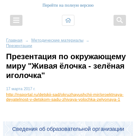
Перейти на полную версию
Главная
Методические материалы
→
→
Презентации
Презентация по окружающему
миру "Живая ёлочка - зелёная
иголочка"
17 марта 2017 г.
http://nsportal.ru/detskii-sad/okruzhayushchii-mir/proektnaya-
deyatelnost-v-detskom-sadu-zhivaya-yolochka-zelyonaya-1
Сведения об образовательной организации