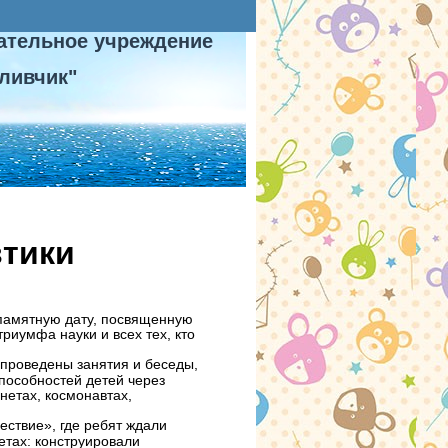
ательное учреждение
ливчик"
втики
 памятную дату, посвященную
риумфа науки и всех тех, кто
 проведены занятия и беседы,
пособностей детей через
нетах, космонавтах,
ствие», где ребят ждали
етах: конструировали